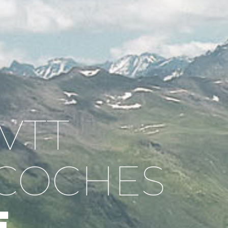
VTT
 COCHES
E